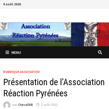
Passer
9 août 2026
au
contenu
MENU
RUBRIQUE ASSOCIATIVE
Présentation de l’Association
Réaction Pyrénées
par
Cheval008
5 août 2022