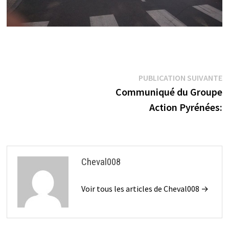
Navigation
P
PUBLICATION SUIVANTE
s
Communiqué du Groupe
de
Action Pyrénées:
l’article
Cheval008
Voir tous les articles de Cheval008 →