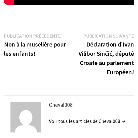
Navigation
Publication
P
PUBLICATION PRÉCÉDENTE
PUBLICATION SUIVANTE
précédente :
s
Non à la muselière pour
Déclaration d’Ivan
de
les enfants!
Vilibor Sinčić, député
l’article
Croate au parlement
Européen!
Cheval008
Voir tous les articles de Cheval008 →