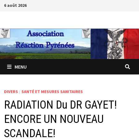
Passer
6 août 2026
au
contenu
MENU
DIVERS
/
SANTÉ ET MESURES SANITAIRES
RADIATION Du DR GAYET!
ENCORE UN NOUVEAU
SCANDALE!