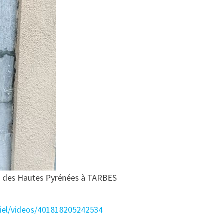
ins des Hautes Pyrénées à TARBES
ciel/videos/401818205242534