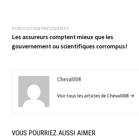
Navigation
Publication
PUBLICATION PRÉCÉDENTE
précédente :
Les assureurs comptent mieux que les
de
gouvernement ou scientifiques corrompus!
l’article
Cheval008
Voir tous les articles de Cheval008 →
VOUS POURRIEZ AUSSI AIMER