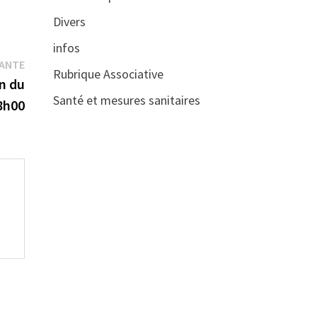
Divers
infos
Publication
VANTE
Rubrique Associative
suivante :
n du
Santé et mesures sanitaires
8h00