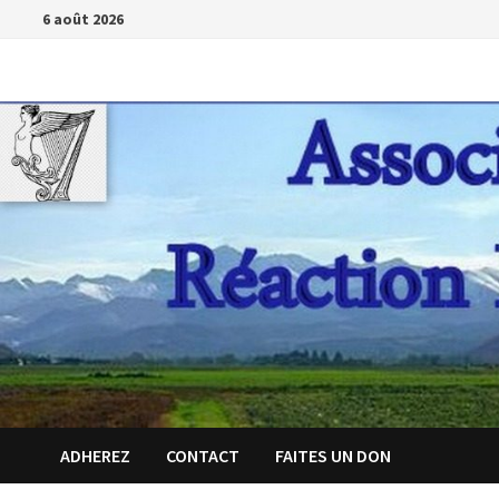
Passer
6 août 2026
au
contenu
ADHEREZ
CONTACT
FAITES UN DON