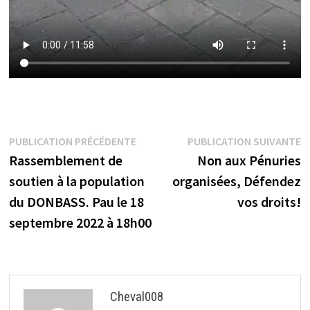
Navigation
Publication
P
PUBLICATION PRÉCÉDENTE
PUBLICATION SUIVANTE
précédente :
s
Rassemblement de
Non aux Pénuries
de
soutien à la population
organisées, Défendez
l’article
du DONBASS. Pau le 18
vos droits!
septembre 2022 à 18h00
Cheval008